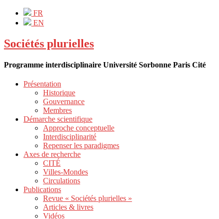
FR
EN
Sociétés plurielles
Programme interdisciplinaire Université Sorbonne Paris Cité
Présentation
Historique
Gouvernance
Membres
Démarche scientifique
Approche conceptuelle
Interdisciplinarité
Repenser les paradigmes
Axes de recherche
CITÉ
Villes-Mondes
Circulations
Publications
Revue « Sociétés plurielles »
Articles & livres
Vidéos