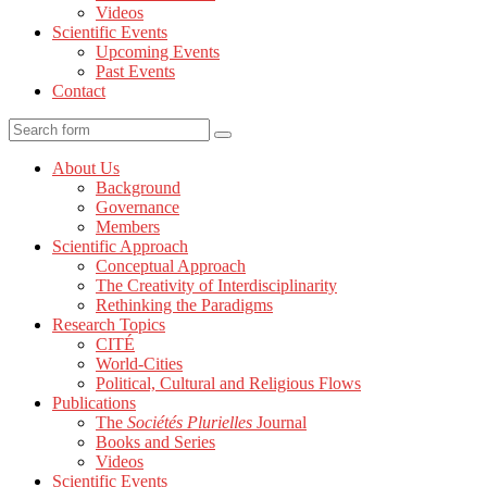
Videos
Scientific Events
Upcoming Events
Past Events
Contact
About Us
Background
Governance
Members
Scientific Approach
Conceptual Approach
The Creativity of Interdisciplinarity
Rethinking the Paradigms
Research Topics
CITÉ
World-Cities
Political, Cultural and Religious Flows
Publications
The
Sociétés Plurielles
Journal
Books and Series
Videos
Scientific Events