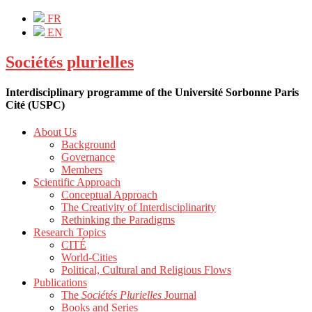
FR
EN
Sociétés plurielles
Interdisciplinary programme of the Université Sorbonne Paris
Cité (USPC)
About Us
Background
Governance
Members
Scientific Approach
Conceptual Approach
The Creativity of Interdisciplinarity
Rethinking the Paradigms
Research Topics
CITÉ
World-Cities
Political, Cultural and Religious Flows
Publications
The
Sociétés Plurielles
Journal
Books and Series