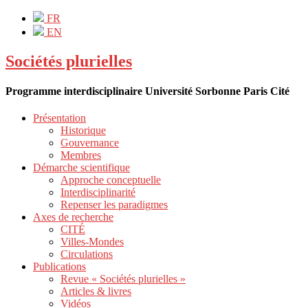
FR
EN
Sociétés plurielles
Programme interdisciplinaire Université Sorbonne Paris Cité
Présentation
Historique
Gouvernance
Membres
Démarche scientifique
Approche conceptuelle
Interdisciplinarité
Repenser les paradigmes
Axes de recherche
CITÉ
Villes-Mondes
Circulations
Publications
Revue « Sociétés plurielles »
Articles & livres
Vidéos