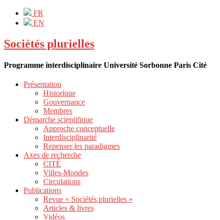
FR
EN
Sociétés plurielles
Programme interdisciplinaire Université Sorbonne Paris Cité
Présentation
Historique
Gouvernance
Membres
Démarche scientifique
Approche conceptuelle
Interdisciplinarité
Repenser les paradigmes
Axes de recherche
CITÉ
Villes-Mondes
Circulations
Publications
Revue « Sociétés plurielles »
Articles & livres
Vidéos