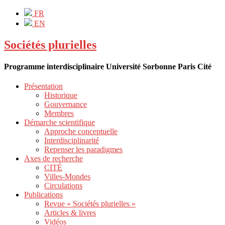
FR
EN
Sociétés plurielles
Programme interdisciplinaire Université Sorbonne Paris Cité
Présentation
Historique
Gouvernance
Membres
Démarche scientifique
Approche conceptuelle
Interdisciplinarité
Repenser les paradigmes
Axes de recherche
CITÉ
Villes-Mondes
Circulations
Publications
Revue « Sociétés plurielles »
Articles & livres
Vidéos